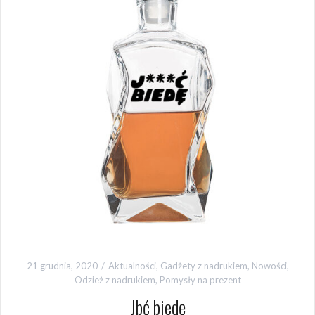
21 grudnia, 2020
Aktualności
,
Gadżety z nadrukiem
,
Nowości
,
Odzież z nadrukiem
,
Pomysły na prezent
Jbć biedę