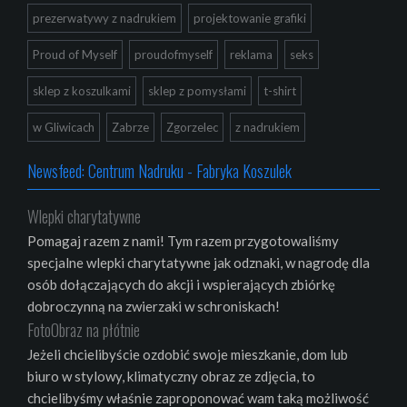
prezerwatywy z nadrukiem
projektowanie grafiki
Proud of Myself
proudofmyself
reklama
seks
sklep z koszulkami
sklep z pomysłami
t-shirt
w Gliwicach
Zabrze
Zgorzelec
z nadrukiem
Newsfeed: Centrum Nadruku - Fabryka Koszulek
Wlepki charytatywne
Pomagaj razem z nami! Tym razem przygotowaliśmy
specjalne wlepki charytatywne jak odznaki, w nagrodę dla
osób dołączających do akcji i wspierających zbiórkę
dobroczynną na zwierzaki w schroniskach!
FotoObraz na płótnie
Jeżeli chcielibyście ozdobić swoje mieszkanie, dom lub
biuro w stylowy, klimatyczny obraz ze zdjęcia, to
chcielibyśmy właśnie zaproponować wam taką możliwość