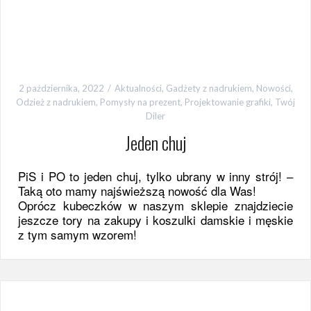
2 października, 2022
Aktualności
,
Gadżety z nadrukiem
,
Nowości
,
Odzież z nadrukiem
,
Pomysły na prezent
,
Projektowanie grafiki
,
Twój
Diler
Jeden chuj
PiS i PO to jeden chuj, tylko ubrany w inny strój! –
Taką oto mamy najświeższą nowość dla Was!
Oprócz kubeczków w naszym sklepie znajdziecie
jeszcze tory na zakupy i koszulki damskie i męskie
z tym samym wzorem!