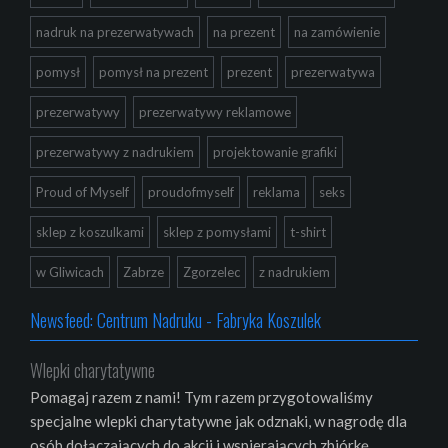
nadruk na prezerwatywach
na prezent
na zamówienie
pomysł
pomysł na prezent
prezent
prezerwatywa
prezerwatywy
prezerwatywy reklamowe
prezerwatywy z nadrukiem
projektowanie grafiki
Proud of Myself
proudofmyself
reklama
seks
sklep z koszulkami
sklep z pomysłami
t-shirt
w Gliwicach
Zabrze
Zgorzelec
z nadrukiem
Newsfeed: Centrum Nadruku - Fabryka Koszulek
Wlepki charytatywne
Pomagaj razem z nami! Tym razem przygotowaliśmy
specjalne wlepki charytatywne jak odznaki, w nagrodę dla
osób dołączających do akcji i wspierających zbiórkę