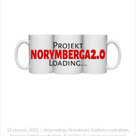
22 stycznia, 2022
Akcja reakcja
,
Aktualności
,
Gadżety z nadrukiem
,
Nowości
,
Odzież z nadrukiem
,
Twój Diler
,
Tworzymy społeczności
,