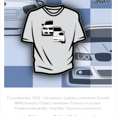
27 października, 2022
Aktualności
,
Gadżety z nadrukiem
,
Koszulki
BMW
,
Nowości
,
Odzież z nadrukiem
,
Pomysły na prezent
,
Projektowanie grafiki
,
Twój Diler
,
Tworzymy społeczności