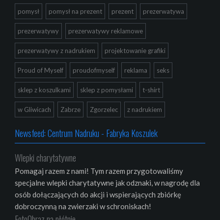
pomysł
pomysł na prezent
prezent
prezerwatywa
prezerwatywy
prezerwatywy reklamowe
prezerwatywy z nadrukiem
projektowanie grafiki
Proud of Myself
proudofmyself
reklama
seks
sklep z koszulkami
sklep z pomysłami
t-shirt
w Gliwicach
Zabrze
Zgorzelec
z nadrukiem
Newsfeed: Centrum Nadruku - Fabryka Koszulek
Wlepki charytatywne
Pomagaj razem z nami! Tym razem przygotowaliśmy
specjalne wlepki charytatywne jak odznaki, w nagrodę dla
osób dołączających do akcji i wspierających zbiórkę
dobroczynną na zwierzaki w schroniskach!
FotoObraz na płótnie