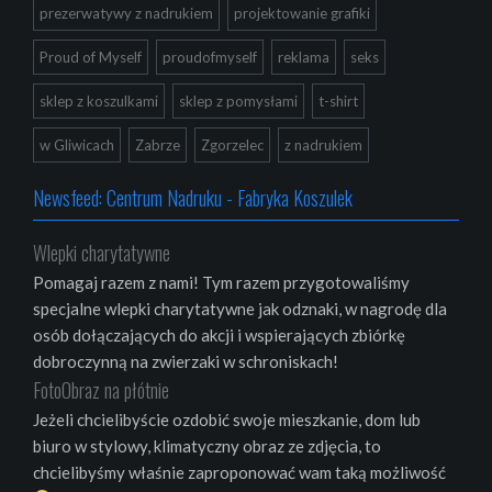
prezerwatywy z nadrukiem
projektowanie grafiki
Proud of Myself
proudofmyself
reklama
seks
sklep z koszulkami
sklep z pomysłami
t-shirt
w Gliwicach
Zabrze
Zgorzelec
z nadrukiem
Newsfeed: Centrum Nadruku - Fabryka Koszulek
Wlepki charytatywne
Pomagaj razem z nami! Tym razem przygotowaliśmy
specjalne wlepki charytatywne jak odznaki, w nagrodę dla
osób dołączających do akcji i wspierających zbiórkę
dobroczynną na zwierzaki w schroniskach!
FotoObraz na płótnie
Jeżeli chcielibyście ozdobić swoje mieszkanie, dom lub
biuro w stylowy, klimatyczny obraz ze zdjęcia, to
chcielibyśmy właśnie zaproponować wam taką możliwość