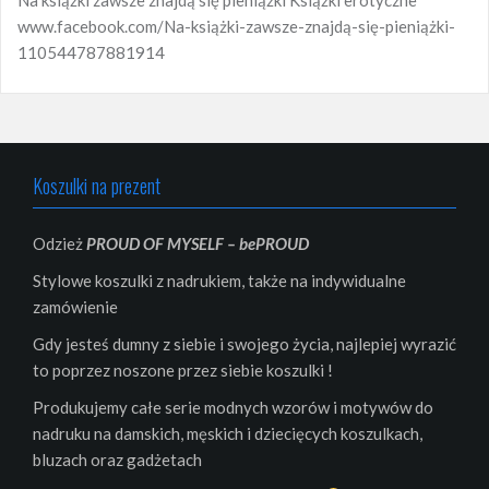
www.facebook.com/Na-książki-zawsze-znajdą-się-pieniążki-
110544787881914
Koszulki na prezent
Odzież
PROUD OF MYSELF – bePROUD
Stylowe koszulki z nadrukiem, także na indywidualne
zamówienie
Gdy jesteś dumny z siebie i swojego życia, najlepiej wyrazić
to poprzez noszone przez siebie koszulki !
Produkujemy całe serie modnych wzorów i motywów do
nadruku na damskich, męskich i dziecięcych koszulkach,
bluzach oraz gadżetach