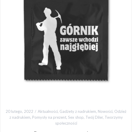
20 lutego, 2022
Aktualności
,
Gadżety z nadrukiem
,
Nowości
,
Odzież
z nadrukiem
,
Pomysły na prezent
,
Sex shop
,
Twój Diler
,
Tworzymy
społeczności