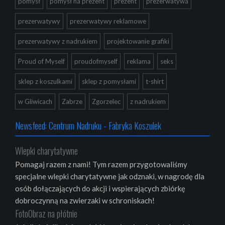
pomysł
pomysł na prezent
prezent
prezerwatywa
prezerwatywy
prezerwatywy reklamowe
prezerwatywy z nadrukiem
projektowanie grafiki
Proud of Myself
proudofmyself
reklama
seks
sklep z koszulkami
sklep z pomysłami
t-shirt
w Gliwicach
Zabrze
Zgorzelec
z nadrukiem
Newsfeed: Centrum Nadruku - Fabryka Koszulek
Wlepki charytatywne
Pomagaj razem z nami! Tym razem przygotowaliśmy
specjalne wlepki charytatywne jak odznaki, w nagrodę dla
osób dołączających do akcji i wspierających zbiórkę
dobroczynną na zwierzaki w schroniskach!
FotoObraz na płótnie