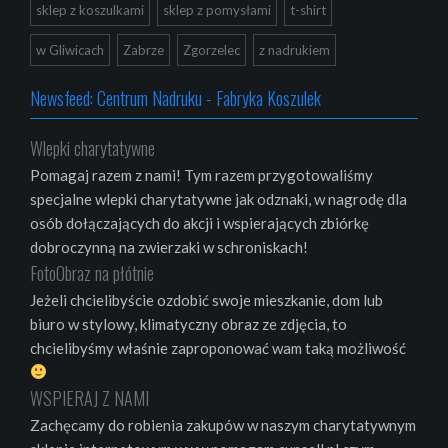
sklep z koszulkami
sklep z pomysłami
t-shirt
w Gliwicach
Zabrze
Zgorzelec
z nadrukiem
Newsfeed: Centrum Nadruku - Fabryka Koszulek
Wlepki charytatywne
Pomagaj razem z nami! Tym razem przygotowaliśmy
specjalne wlepki charytatywne jak odznaki, w nagrodę dla
osób dołączających do akcji i wspierających zbiórkę
dobroczynną na zwierzaki w schroniskach!
FotoObraz na płótnie
Jeżeli chcielibyście ozdobić swoje mieszkanie, dom lub
biuro w stylowy, klimatyczny obraz ze zdjęcia, to
chcielibyśmy właśnie zaproponować wam taką możliwość
WSPIERAJ Z NAMI
Zachęcamy do robienia zakupów w naszym charytatywnym