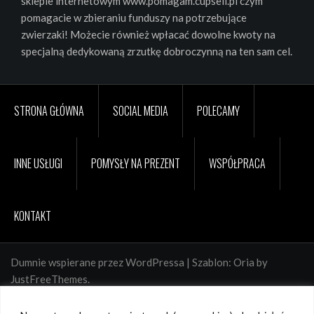
sklepie internetowym www.pomagam.cupsell.pl czym
pomagacie w zbieraniu funduszy na potrzebujące
zwierzaki! Możecie również wpłacać dowolne kwoty na
specjalną dedykowaną zrzutkę dobroczynną na ten sam cel.
STRONA GŁÓWNA
SOCIAL MEDIA
POLECAMY
INNE USŁUGI
POMYSŁY NA PREZENT
WSPÓŁPRACA
KONTAKT
Dumnie wspierane przez WordPressa
|
Szablon:
Oria
by
JustFreeThemes.
Strona utrzymywana na stabilnych i szybkich serwerach
SeoHost.pl