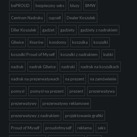
bePROUD
bezpieczny seks
bluzy
BMW
Centrum Nadruku
cupsell
Dealer Koszulek
Diler Koszulek
gadżet
gadżety
gadżety z nadrukiem
Gliwice
Knurów
kondomy
koszulka
koszulki
koszulki Proud of Myself
koszulki z nadrukiem
kubki
nadruk
nadruk Gliwice
nadruki
nadruk na koszulkach
nadruk na prezerwatywach
na prezent
na zamówienie
pomysł
pomysł na prezent
prezent
prezerwatywa
prezerwatywy
prezerwatywy reklamowe
prezerwatywy z nadrukiem
projektowanie grafiki
Proud of Myself
proudofmyself
reklama
seks