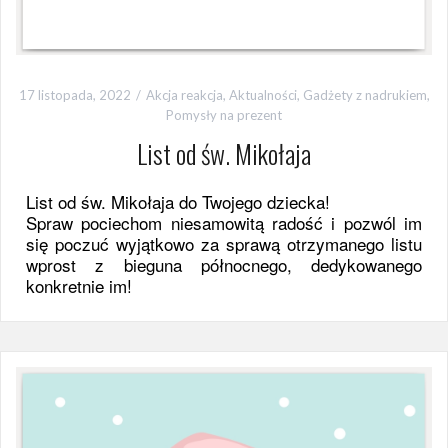
17 listopada, 2022
Akcja reakcja
,
Aktualności
,
Gadżety z nadrukiem
,
Pomysły na prezent
List od św. Mikołaja
List od św. Mikołaja do Twojego dziecka!
Spraw pociechom niesamowitą radość i pozwól im
się poczuć wyjątkowo za sprawą otrzymanego listu
wprost z bieguna północnego, dedykowanego
konkretnie im!