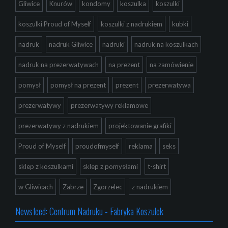
Gliwice
Knurów
kondomy
koszulka
koszulki
koszulki Proud of Myself
koszulki z nadrukiem
kubki
nadruk
nadruk Gliwice
nadruki
nadruk na koszulkach
nadruk na prezerwatywach
na prezent
na zamówienie
pomysł
pomysł na prezent
prezent
prezerwatywa
prezerwatywy
prezerwatywy reklamowe
prezerwatywy z nadrukiem
projektowanie grafiki
Proud of Myself
proudofmyself
reklama
seks
sklep z koszulkami
sklep z pomysłami
t-shirt
w Gliwicach
Zabrze
Zgorzelec
z nadrukiem
Newsfeed: Centrum Nadruku - Fabryka Koszulek