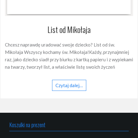
List od Mikołaja
Chcesz naprawdę uradować swoje dziecko? List od św.
Mikołaja Wszyscy kochamy św. Mikołaja!Każdy, przynajmniej
raz, jako dziecko siadł przy biurku z kartką papieru i z wypiekami
na twarzy, tworzył list, a właściwie listę swoich życzeń
Czytaj dalej…
Koszulki na prezent