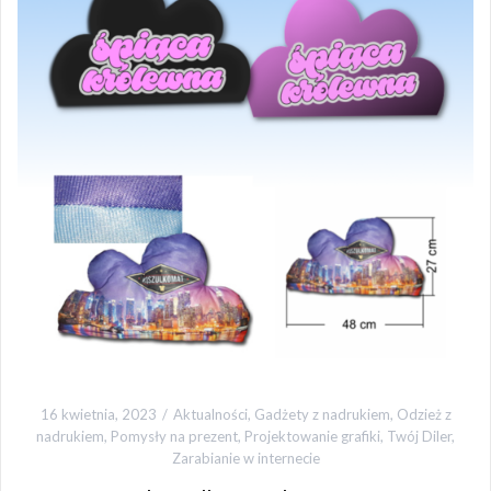
16 kwietnia, 2023
Aktualności
,
Gadżety z nadrukiem
,
Odzież z
nadrukiem
,
Pomysły na prezent
,
Projektowanie grafiki
,
Twój Diler
,
Zarabianie w internecie