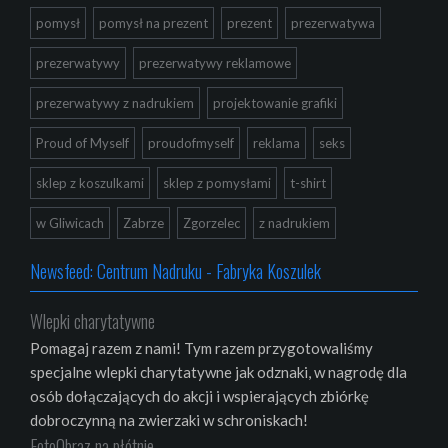
pomysł
pomysł na prezent
prezent
prezerwatywa
prezerwatywy
prezerwatywy reklamowe
prezerwatywy z nadrukiem
projektowanie grafiki
Proud of Myself
proudofmyself
reklama
seks
sklep z koszulkami
sklep z pomysłami
t-shirt
w Gliwicach
Zabrze
Zgorzelec
z nadrukiem
Newsfeed: Centrum Nadruku - Fabryka Koszulek
Wlepki charytatywne
Pomagaj razem z nami! Tym razem przygotowaliśmy
specjalne wlepki charytatywne jak odznaki, w nagrodę dla
osób dołączających do akcji i wspierających zbiórkę
dobroczynną na zwierzaki w schroniskach!
FotoObraz na płótnie